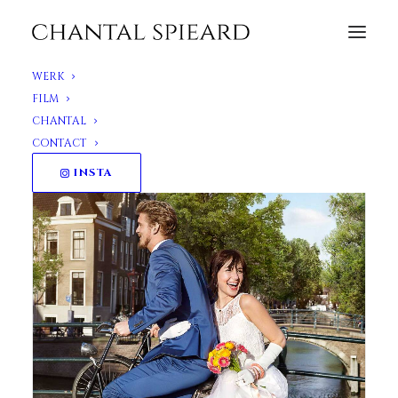
WERK
FILM
Zeeman Trouwjurk
CHANTAL
Buro: Persuade
CONTACT
INSTA